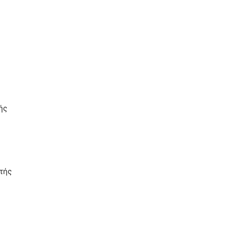
ής
τής