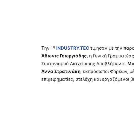
η
Tην 1
INDUSTRY
.
TEC
τίμησαν με την παρο
Άδωνις Γεωργιάδης
, η Γενική Γραμματέα
Συντονισμού Διαχείρισης Αποβλήτων κ.
Μα
Άννα Στρατινάκη
, εκπρόσωποι Φορέων, μέ
επιχειρηματίες, στελέχη και εργαζόμενοι β