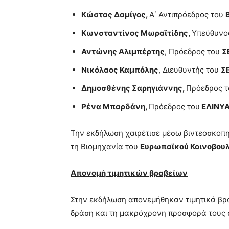
Κώστας Δαμίγος,
Α΄ Αντιπρόεδρος του
Κωνσταντίνος Μωραϊτίδης,
Υπεύθυνο
Αντώνης Αλιμπέρτης
, Πρόεδρος του
Σ
Νικόλαος Καμπόλης
, Διευθυντής του
Σ
Δημοσθένης Σαρηγιάννης,
Πρόεδρος τ
Ρένα Μπαρδάνη,
Πρόεδρος του
ΕΛΙΝΥ
Την εκδήλωση χαιρέτισε μέσω βιντεοσκοπη
τη Βιομηχανία του
Ευρωπαϊκού Κοινοβουλ
Απονομή τιμητικών βραβείων
Στην εκδήλωση απονεμήθηκαν τιμητικά βρα
δράση και τη μακρόχρονη προσφορά τους σ