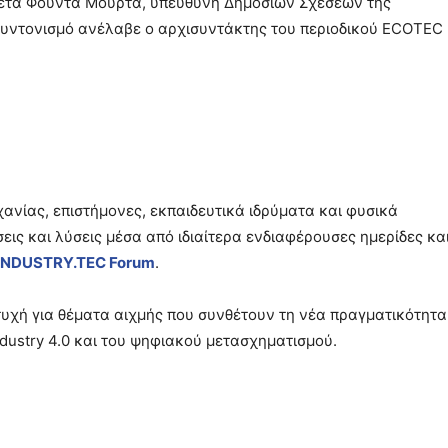
 Ζέτα Φούντα Μουρτά, υπεύθυνη Δημοσίων Σχέσεων της
συντονισμό ανέλαβε ο αρχισυντάκτης του περιοδικού ECOTEC 
χανίας, επιστήμονες, εκπαιδευτικά ιδρύματα και φυσικά
ις και λύσεις μέσα από ιδιαίτερα ενδιαφέρουσες ημερίδες κα
INDUSTRY
.
TEC
Forum
.
υχή για θέματα αιχμής που συνθέτουν τη νέα πραγματικότητα
dustry 4.0 και του ψηφιακού μετασχηματισμού.