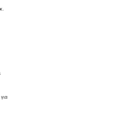
κ.
ι
 για