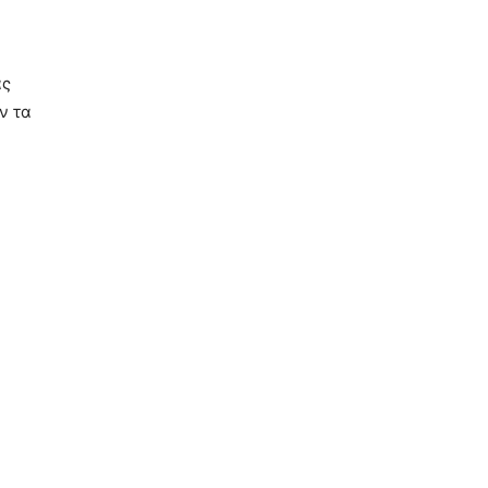
ας
ν τα