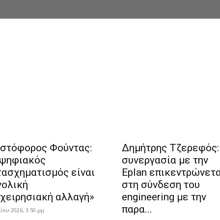
ιστόφορος Φούντας:
Δημήτρης Τζερεφός:
 ψηφιακός
συνεργασία με την
τασχηματισμός είναι
Eplan επικεντρώνετα
νολική
στη σύνδεση του
ιχειρησιακή αλλαγή»
engineering με την
παρα...
λίου 2026, 3:50 μμ