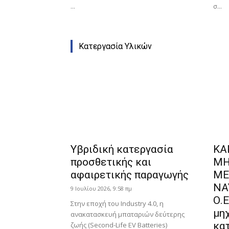
...
σ...
Κατεργασία Υλικών
Υβριδική κατεργασία
ΚΑ
προσθετικής και
ΜΗ
αφαιρετικής παραγωγής
ΜΕ
ΝΑ
9 Ιουλίου 2026, 9:58 πμ
Ο.
Στην εποχή του Industry 4.0, η
μη
ανακατασκευή μπαταριών δεύτερης
κα
ζωής (Second-Life EV Batteries)