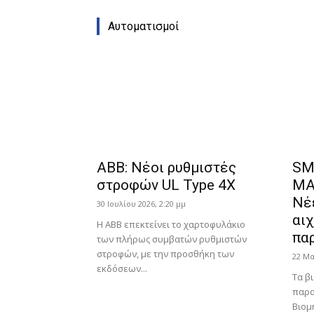
Αυτοματισμοί
ABB: Νέοι ρυθμιστές
SM
στροφών UL Type 4X
MA
Νέ
30 Ιουλίου 2026, 2:20 μμ
αι
Η ABB επεκτείνει το χαρτοφυλάκιο
πα
των πλήρως συμβατών ρυθμιστών
στροφών, με την προσθήκη των
22 Μα
εκδόσεων...
Τα β
παρα
Βιομ