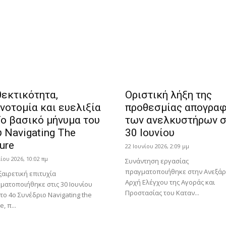
θεκτικότητα,
Οριστική λήξη της
νοτομία και ευελιξία
προθεσμίας απογρα
Το βασικό μήνυμα του
των ανελκυστήρων σ
 Navigating The
30 Ιουνίου
ure
22 Ιουνίου 2026, 2:09 μμ
λίου 2026, 10:02 πμ
Συνάντηση εργασίας
πραγματοποιήθηκε στην Ανεξάρ
ξαιρετική επιτυχία
Αρχή Ελέγχου της Αγοράς και
ματοποιήθηκε στις 30 Ιουνίου
Προστασίας του Καταν...
 το 4ο Συνέδριο Navigating the
e, π...