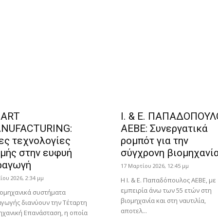
ART
Ι. & Ε. ΠΑΠΑΔΟΠΟΥΛ
NUFACTURING:
ΑΕΒΕ: Συνεργατικά
ες τεχνολογίες
ρομπότ για την
χμής στην ευφυή
σύγχρονη βιομηχανί
ραγωγή
17 Μαρτίου 2026, 12:45 μμ
ΐου 2026, 2:34 μμ
Η Ι. & Ε. Παπαδόπουλος ΑΕΒΕ, με
εμπειρία άνω των 55 ετών στη
ιομηχανικά συστήματα
βιομηχανία και στη ναυτιλία,
γωγής διανύουν την Τέταρτη
αποτελ...
ηχανική Επανάσταση, η οποία