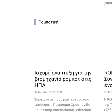
χαρακ
Ρομποτική
Ισχυρή ανάπτυξη για την
RO
βιομηχανία ρομπότ στις
Συ
ΗΠΑ
εν
14 Ιουλίου 2026, 4:18 μμ
22 Μα
Σύμφωνα με πρόσφατη έρευνα που
Η Ro
εκπόνησε η Παγκόσμια Ομοσπονδία
της 
Ρομποτικής (International Federation
Ελλά