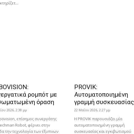
τηρίζετ...
BOVISION:
PROVIK:
νεργατικά ρομπότ με
Αυτοματοποιημένη
σωματωμένη όραση
γραμμή συσκευασίας
ΐου 2026, 2:38 μμ
22 Μαΐου 2026, 2:27 μμ
bovision, επίσημος συνεργάτης
H PROVIK παρουσιάζει μία
Techman Robot, φέρνει στην
αυτοματοποιημένη γραμμή
δα την τεχνολογία των έξυπνων
συσκευασίας και εγκιβωτισμού