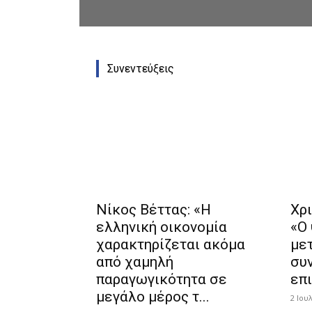
Συνεντεύξεις
Νίκος Βέττας: «Η
Χρ
ελληνική οικονομία
«Ο
χαρακτηρίζεται ακόμα
με
από χαμηλή
συ
παραγωγικότητα σε
επ
μεγάλο μέρος τ...
2 Ιου