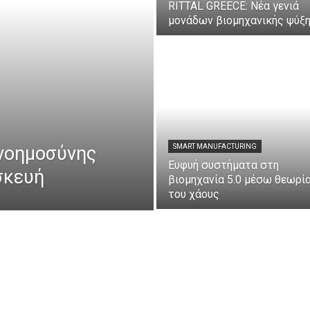
RITTAL GREECE: Νέα γενιά
μονάδων βιομηχανικής ψύξ
 νοημοσύνης
SMART MANUFACTURING
Ευφυή συστήματα στη
σκευή
βιομηχανία 5.0 μέσω θεωρί
του χάους