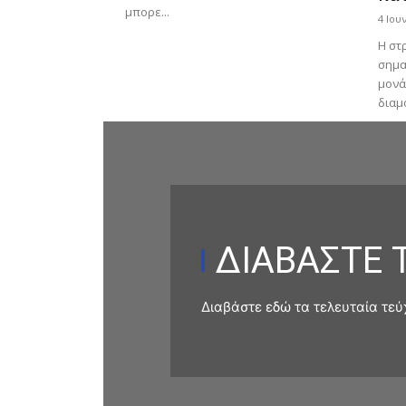
μπορε...
4 Ιου
Η στ
σημα
μονά
διαμ
ΔΙΑΒΑΣΤΕ 
Διαβάστε εδώ τα τελευταία τεύ