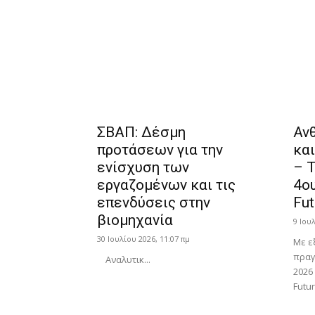
ΣΒΑΠ: Δέσμη
Αν
προτάσεων για την
και
ενίσχυση των
– 
εργαζομένων και τις
4ου
επενδύσεις στην
Fut
βιομηχανία
9 Ιου
30 Ιουλίου 2026, 11:07 πμ
Με ε
πραγ
Αναλυτικ...
2026
Futur