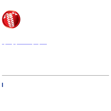
Τροίας 2, 152 35 Βριλήσσια
Τηλέφωνο:
210 68 00 470
Fax:
210 68 00 476,
Email:
tpress@tpress.gr
ΤΑ 9 ΠΕΡΙΟΔΙΚΑ ΜΑΣ
ΘΕΡΜΟΫΔΡΑΥΛΙΚΟΣ
ΗΛΕΚΤΡΟΛΟΓΟΣ
ΜΕΤΑΔΟΣΗ ΙΣΧΥΟΣ
ΕΡΓΟΤΑΞΙΑΚΑ ΘΕΜΑΤΑ