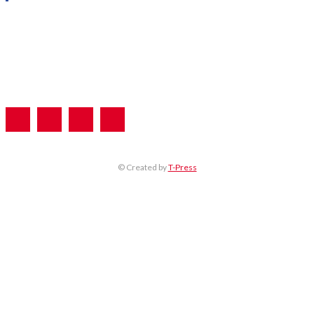
Η ΕΤΑΙΡΕΙΑ ΜΑΣ
ΣΥΝΔΡΟΜΗ
ΔΙΑΦΗΜΙΣΗ
ΤΕΥΧΗ ΠΕΡΙΟΔΙΚΟΥ
© Created by
T-Press