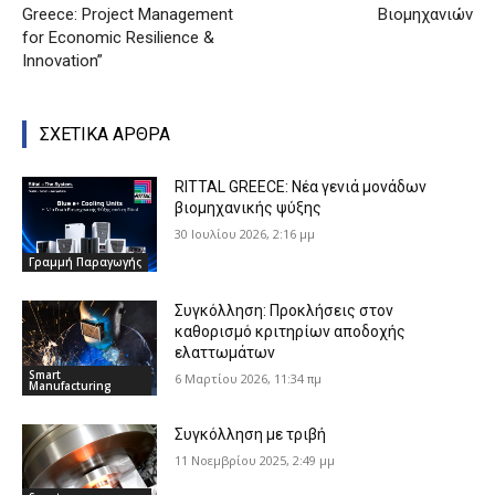
Greece: Project Management
Βιομηχανιών
for Economic Resilience &
Innovation”
ΣΧΕΤΙΚΑ ΑΡΘΡΑ
RITTAL GREECE: Νέα γενιά μονάδων
βιομηχανικής ψύξης
30 Ιουλίου 2026, 2:16 μμ
Γραμμή Παραγωγής
Συγκόλληση: Προκλήσεις στον
καθορισμό κριτηρίων αποδοχής
ελαττωμάτων
Smart
6 Μαρτίου 2026, 11:34 πμ
Manufacturing
Συγκόλληση με τριβή
11 Νοεμβρίου 2025, 2:49 μμ