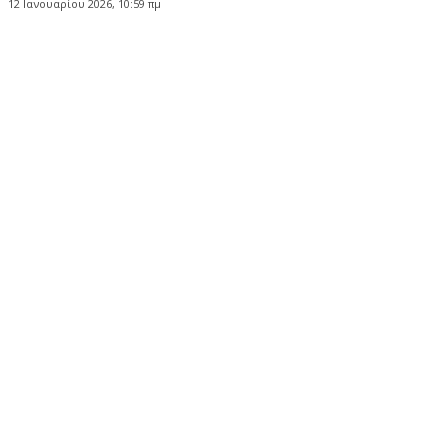
12 Ιανουαρίου 2026, 10:59 πμ