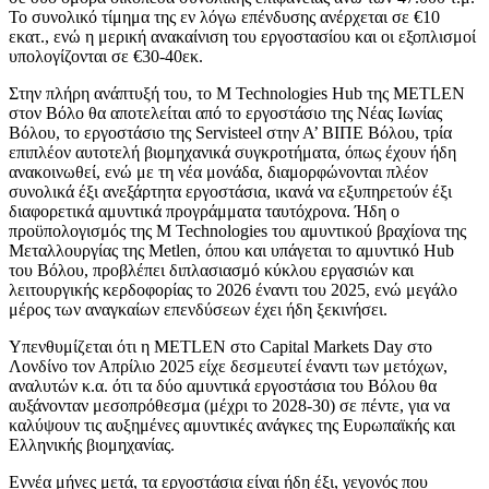
Το συνολικό τίμημα της εν λόγω επένδυσης ανέρχεται σε €10
εκατ., ενώ η μερική ανακαίνιση του εργοστασίου και οι εξοπλισμοί
υπολογίζονται σε €30-40εκ.
Στην πλήρη ανάπτυξή του, το M Technologies Hub της METLEN
στον Βόλο θα αποτελείται από το εργοστάσιο της Νέας Ιωνίας
Βόλου, το εργοστάσιο της Servisteel στην Α’ ΒΙΠΕ Βόλου, τρία
επιπλέον αυτοτελή βιομηχανικά συγκροτήματα, όπως έχουν ήδη
ανακοινωθεί, ενώ με τη νέα μονάδα, διαμορφώνονται πλέον
συνολικά έξι ανεξάρτητα εργοστάσια, ικανά να εξυπηρετούν έξι
διαφορετικά αμυντικά προγράμματα ταυτόχρονα. Ήδη ο
προϋπολογισμός της M Technologies του αμυντικού βραχίονα της
Μεταλλουργίας της Metlen, όπου και υπάγεται το αμυντικό Hub
του Βόλου, προβλέπει διπλασιασμό κύκλου εργασιών και
λειτουργικής κερδοφορίας το 2026 έναντι του 2025, ενώ μεγάλο
μέρος των αναγκαίων επενδύσεων έχει ήδη ξεκινήσει.
Υπενθυμίζεται ότι η METLEN στο Capital Markets Day στο
Λονδίνο τον Απρίλιο 2025 είχε δεσμευτεί έναντι των μετόχων,
αναλυτών κ.α. ότι τα δύο αμυντικά εργοστάσια του Βόλου θα
αυξάνονταν μεσοπρόθεσμα (μέχρι το 2028-30) σε πέντε, για να
καλύψουν τις αυξημένες αμυντικές ανάγκες της Ευρωπαϊκής και
Ελληνικής βιομηχανίας.
Εννέα μήνες μετά, τα εργοστάσια είναι ήδη έξι, γεγονός που