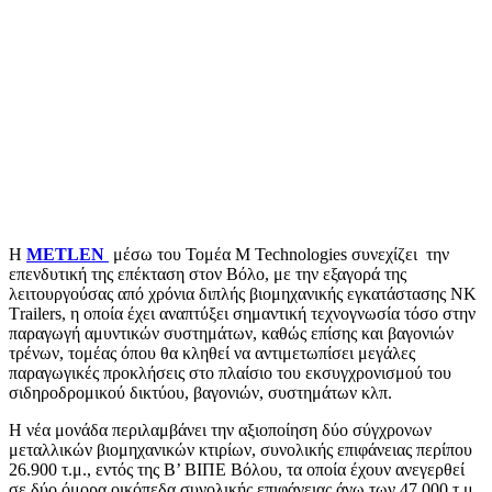
Η
METLEN
μέσω του Τομέα M Technologies συνεχίζει την
επενδυτική της επέκταση στον Βόλο, με την εξαγορά της
λειτουργούσας από χρόνια διπλής βιομηχανικής εγκατάστασης ΝΚ
Τrailers, η οποία έχει αναπτύξει σημαντική τεχνογνωσία τόσο στην
παραγωγή αμυντικών συστημάτων, καθώς επίσης και βαγονιών
τρένων, τομέας όπου θα κληθεί να αντιμετωπίσει μεγάλες
παραγωγικές προκλήσεις στο πλαίσιο του εκσυγχρονισμού του
σιδηροδρομικού δικτύου, βαγονιών, συστημάτων κλπ.
Η νέα μονάδα περιλαμβάνει την αξιοποίηση δύο σύγχρονων
μεταλλικών βιομηχανικών κτιρίων, συνολικής επιφάνειας περίπου
26.900 τ.μ., εντός της Β’ ΒΙΠΕ Βόλου, τα οποία έχουν ανεγερθεί
σε δύο όμορα οικόπεδα συνολικής επιφάνειας άνω των 47.000 τ.μ.