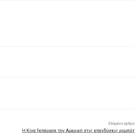
Επόμενο άρθρο
Η Κίνα ξεπέρασε την Αμερική στις επενδύσεις ρομπότ