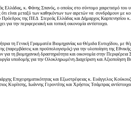
άς Ελλάδας, κ. Φάνης Σπανός, o οποίος στο σύντομο χαιρετισμό το
ς ότι είναι μεταξύ των καθηκόντων των αιρετών να συνδράμουν με κοι
ο Πρόεδρος της ΠΕΔ Στερεάς Ελλάδας και Δήμαρχος Καρπενησίου κ. 
χει για την περιφερειακή και τοπική οικονομία αντίστοιχα.
ήτρια τη Γενική Γραμματέα Βιομηχανίας κα Θέμιδα Ευτυχίδου, με θέμ
ης (παρεμβάσεις και προϋπολογισμός) για την υλοποίηση της Εθνικής
ν για τη βιομηχανική δραστηριότητα και οικονομία στην Περιφέρεια
υργία υποδομής για την Ολοκληρωμένη Διαχείριση και Αξιοποίηση 
ιάρχης Επιχειρηματικότητας και Εξωστρέφειας κ. Ευάγγελος Κούκουζ
σιος Κυρίτσης, Ιωάννης Γεροντίτης και Χρήστος Τσάμπρας αντίστοιχα