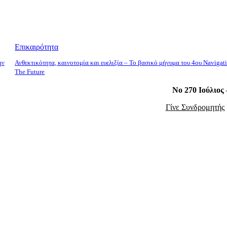
Επικαιρότητα
ην
Ανθεκτικότητα, καινοτομία και ευελιξία – Το βασικό μήνυμα του 4ου Navigat
The Future
Νο 270 Ιούλιος
Γίνε Συνδρομητής