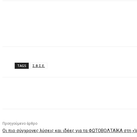
TAGS
Σ.Β.Σ.Ε.
Κοινοποίηση
Προηγούμενο άρθρο
Οι πιο σύγχρονες λύσεις και ιδέες για τα ΦΩΤΟΒΟΛΤΑΪΚΑ στη «V