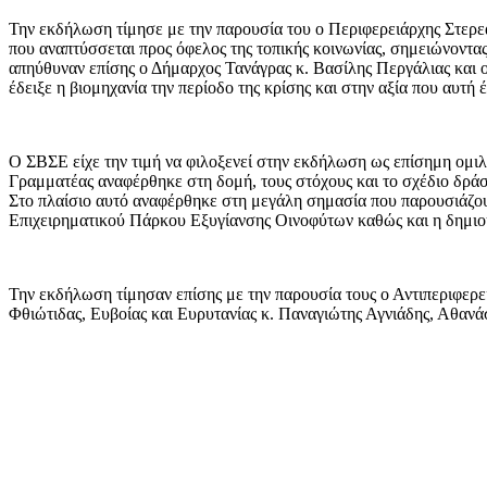
Την εκδήλωση τίμησε με την παρουσία του ο Περιφερειάρχης Στερε
που αναπτύσσεται προς όφελος της τοπικής κοινωνίας, σημειώνοντα
απηύθυναν επίσης ο Δήμαρχος Τανάγρας κ. Βασίλης Περγάλιας και 
έδειξε η βιομηχανία την περίοδο της κρίσης και στην αξία που αυτή έ
Ο ΣΒΣΕ είχε την τιμή να φιλοξενεί στην εκδήλωση ως επίσημη ομιλ
Γραμματέας αναφέρθηκε στη δομή, τους στόχους και το σχέδιο δράσ
Στο πλαίσιο αυτό αναφέρθηκε στη μεγάλη σημασία που παρουσιάζου
Επιχειρηματικού Πάρκου Εξυγίανσης Οινοφύτων καθώς και η δημιο
Την εκδήλωση τίμησαν επίσης με την παρουσία τους ο Αντιπεριφερε
Φθιώτιδας, Ευβοίας και Ευρυτανίας κ. Παναγιώτης Αγνιάδης, Αθανά