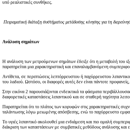
υπό ρεαλιστικές συνθήκες.
Πειραματική διάταξη συστήματος μετάδοσης κίνησης για τη διερεύνη
Ανάλυση σημάτων
Η ανάλυση των μετρούμενων σημάτων έδειξε ότι η μεταβολή του ιξώ
παρατηρείται μια χαρακτηριστική και επαναλαμβανόμενη συμπεριφο
Αντίθετα, σε περιπτώσεις λεπτόρρευστου ή παχύρρευστου λιπαντικού
του λαδιού. Ωστόσο, οι διαφορές αυτές δεν είναι πάντοτε προφανε
Στην εικόνα 2 παρουσιάζονται ενδεικτικά τα φάσματα περιβάλλουσα
διαφορετικές καταστάσεις λιπαντικού και σε σταθερή ταχύτητα λειτο
Παρατηρείται ότι το πλάτος των κορυφών στις χαρακτηριστικές συχν
ταλάντωσης λόγω μειωμένης απόσβεσης, ενώ το παχύρρευστο εμφανί
Το υγιές λιπαντικό ακολουθεί μια ενδιάμεση και πιο ομαλή συμπερι
διάκριση των καταστάσεων με συμβατικές μεθόδους ανάλυσης και εν