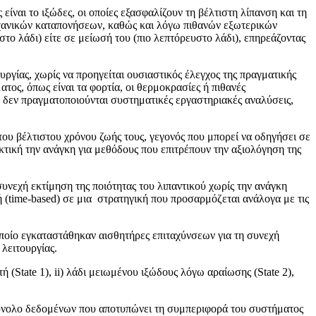
ίναι το ιξώδες, οι οποίες εξασφαλίζουν τη βέλτιστη λίπανση και τη
μηχανικών καταπονήσεων, καθώς και λόγω πιθανών εξωτερικών
ο λάδι) είτε σε μείωσή του (πιο λεπτόρευστο λάδι), επηρεάζοντας
ργίας, χωρίς να προηγείται ουσιαστικός έλεγχος της πραγματικής
τος, όπως είναι τα φορτία, οι θερμοκρασίες ή πιθανές
 δεν πραγματοποιούνται συστηματικές εργαστηριακές αναλύσεις,
 του βέλτιστου χρόνου ζωής τους, γεγονός που μπορεί να οδηγήσει σε
κτική την ανάγκη για μεθόδους που επιτρέπουν την αξιολόγηση της
υνεχή εκτίμηση της ποιότητας του λιπαντικού χωρίς την ανάγκη
 (time-based) σε μια στρατηγική που προσαρμόζεται ανάλογα με τις
οποίο εγκαταστάθηκαν αισθητήρες επιταχύνσεων για τη συνεχή
λειτουργίας.
 (State 1), ii) λάδι μειωμένου ιξώδους λόγω αραίωσης (State 2),
σύνολο δεδομένων που αποτυπώνει τη συμπεριφορά του συστήματος