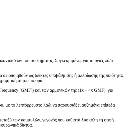
λαντώσεων του συστήματος. Συγκεκριμένα, για το υγιές λάδι
να αξιοποιηθούν ως δείκτες υποβάθμισης ή αλλοίωσης της ποιότητας
η γραμμική συμπεριφορά.
Frequency [GMF]) και των αρμονικών της (1x – 4x GMF), για
ού, με το λεπτόρρευστο λάδι να παρουσιάζει αυξημένα επίπεδα
ψη μεταξύ των καμπυλών, γεγονός που καθιστά δύσκολη τη σαφή
νευρωνικά δίκτυα.