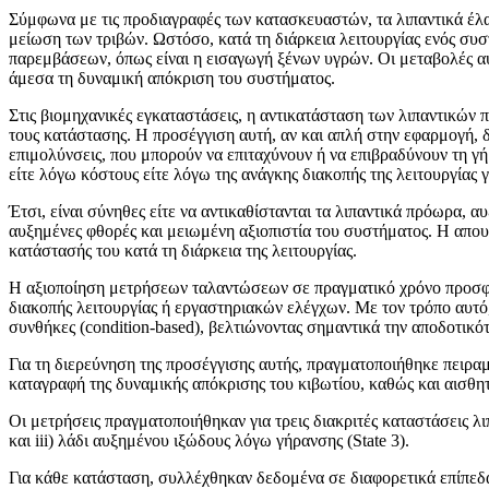
Σύμφωνα με τις προδιαγραφές των κατασκευαστών, τα λιπαντικά έλαια
μείωση των τριβών. Ωστόσο, κατά τη διάρκεια λειτουργίας ενός συ
παρεμβάσεων, όπως είναι η εισαγωγή ξένων υγρών. Οι μεταβολές αυ
άμεσα τη δυναμική απόκριση του συστήματος.
Στις βιομηχανικές εγκαταστάσεις, η αντικατάσταση των λιπαντικών 
τους κατάστασης. Η προσέγγιση αυτή, αν και απλή στην εφαρμογή, δ
επιμολύνσεις, που μπορούν να επιταχύνουν ή να επιβραδύνουν τη γ
είτε λόγω κόστους είτε λόγω της ανάγκης διακοπής της λειτουργίας 
Έτσι, είναι σύνηθες είτε να αντικαθίστανται τα λιπαντικά πρόωρα, 
αυξημένες φθορές και μειωμένη αξιοπιστία του συστήματος. Η απου
κατάστασής του κατά τη διάρκεια της λειτουργίας.
Η αξιοποίηση μετρήσεων ταλαντώσεων σε πραγματικό χρόνο προσφέρε
διακοπής λειτουργίας ή εργαστηριακών ελέγχων. Με τον τρόπο αυτό
συνθήκες (condition-based), βελτιώνοντας σημαντικά την αποδοτικό
Για τη διερεύνηση της προσέγγισης αυτής, πραγματοποιήθηκε πειρα
καταγραφή της δυναμικής απόκρισης του κιβωτίου, καθώς και αισθ
Οι μετρήσεις πραγματοποιήθηκαν για τρεις διακριτές καταστάσεις λιπ
και iii) λάδι αυξημένου ιξώδους λόγω γήρανσης (State 3).
Για κάθε κατάσταση, συλλέχθηκαν δεδομένα σε διαφορετικά επίπε