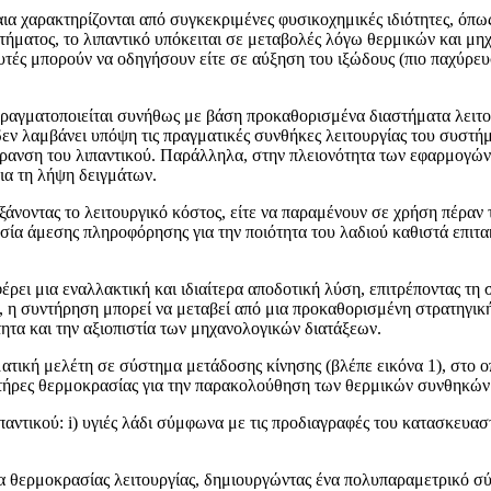
 χαρακτηρίζονται από συγκεκριμένες φυσικοχημικές ιδιότητες, όπως ε
στήματος, το λιπαντικό υπόκειται σε μεταβολές λόγω θερμικών και 
τές μπορούν να οδηγήσουν είτε σε αύξηση του ιξώδους (πιο παχύρευστ
πραγματοποιείται συνήθως με βάση προκαθορισμένα διαστήματα λειτου
εν λαμβάνει υπόψη τις πραγματικές συνθήκες λειτουργίας του συστήμα
ήρανση του λιπαντικού. Παράλληλα, στην πλειονότητα των εφαρμογών
για τη λήψη δειγμάτων.
αυξάνοντας το λειτουργικό κόστος, είτε να παραμένουν σε χρήση πέραν
σία άμεσης πληροφόρησης για την ποιότητα του λαδιού καθιστά επιτα
ι μια εναλλακτική και ιδιαίτερα αποδοτική λύση, επιτρέποντας τη σ
, η συντήρηση μπορεί να μεταβεί από μια προκαθορισμένη στρατηγική
τητα και την αξιοπιστία των μηχανολογικών διατάξεων.
ματική μελέτη σε σύστημα μετάδοσης κίνησης (βλέπε εικόνα 1), στο 
ητήρες θερμοκρασίας για την παρακολούθηση των θερμικών συνθηκών 
αντικού: i) υγιές λάδι σύμφωνα με τις προδιαγραφές του κατασκευαστή
δα θερμοκρασίας λειτουργίας, δημιουργώντας ένα πολυπαραμετρικό 