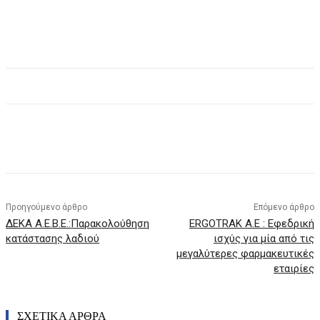
Προηγούμενο άρθρο
Επόμενο άρθρο
ΔΕΚΑ Α.Ε.Β.Ε.:Παρακολούθηση
ERGOTRAK A.E : Εφεδρική
κατάστασης λαδιού
ισχύς για μία από τις
μεγαλύτερες φαρμακευτικές
εταιρίες
ΣΧΕΤΙΚΑ ΑΡΘΡΑ