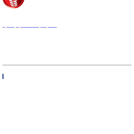
Τροίας 2, 152 35 Βριλήσσια
Τηλέφωνο:
210 68 00 470
Fax:
210 68 00 476,
Email:
tpress@tpress.gr
ΤΑ 9 ΠΕΡΙΟΔΙΚΑ ΜΑΣ
ΘΕΡΜΟΫΔΡΑΥΛΙΚΟΣ
ΗΛΕΚΤΡΟΛΟΓΟΣ
ΜΕΤΑΔΟΣΗ ΙΣΧΥΟΣ
ΕΡΓΟΤΑΞΙΑΚΑ ΘΕΜΑΤΑ
LOGISTICS &
MANAGEMENT
CAR & TRUCK
ECOTEC
ASCEN TEC MAGAZINE