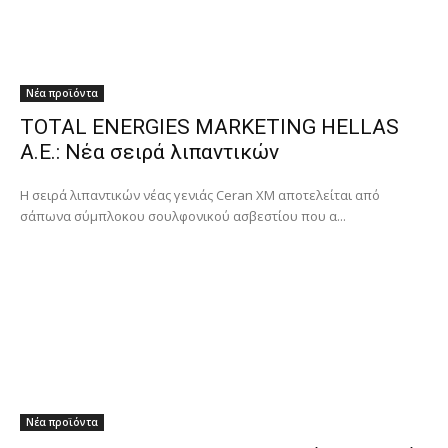
Νέα προϊόντα
TOTAL ENERGIES MARKETING HELLAS
A.E.: Νέα σειρά λιπαντικών
Η σειρά λιπαντικών νέας γενιάς Ceran XM αποτελείται από
σάπωνα σύμπλοκου σουλφονικού ασβεστίου που α...
Νέα προϊόντα