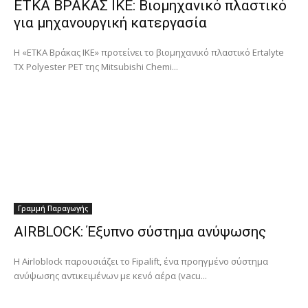
ΕΤΚΑ ΒΡΑΚΑΣ IKE: Βιομηχανικό πλαστικό
για μηχανουργική κατεργασία
Η «ΕΤΚΑ Βράκας IKE» προτείνει το βιομηχανικό πλαστικό Ertalyte
TX Polyester PET της Mitsubishi Chemi...
Γραμμή Παραγωγής
AIRBLOCK: Έξυπνο σύστημα ανύψωσης
Η Airloblock παρουσιάζει το Fipalift, ένα προηγμένο σύστημα
ανύψωσης αντικειμένων με κενό αέρα (vacu...