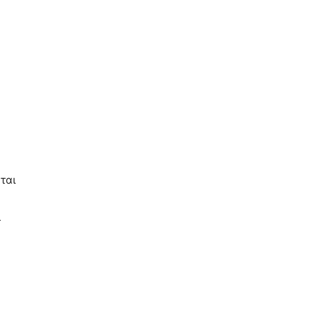
ται
ι