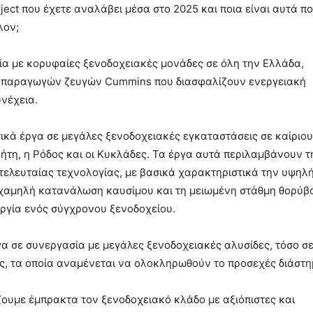
ject που έχετε αναλάβει μέσα στο 2025 και ποια είναι αυτά π
λον;
σία με κορυφαίες ξενοδοχειακές μονάδες σε όλη την Ελλάδα,
οπαραγωγών ζευγών Cummins που διασφαλίζουν ενεργειακή
υνέχεια.
τικά έργα σε μεγάλες ξενοδοχειακές εγκαταστάσεις σε καίριο
ρήτη, η Ρόδος και οι Κυκλάδες. Τα έργα αυτά περιλαμβάνουν τ
λευταίας τεχνολογίας, με βασικά χαρακτηριστικά την υψηλ
 χαμηλή κατανάλωση καυσίμου και τη μειωμένη στάθμη θορύβ
υργία ενός σύγχρονου ξενοδοχείου.
α σε συνεργασία με μεγάλες ξενοδοχειακές αλυσίδες, τόσο σ
ές, τα οποία αναμένεται να ολοκληρωθούν το προσεχές διάστη
ζουμε έμπρακτα τον ξενοδοχειακό κλάδο με αξιόπιστες και