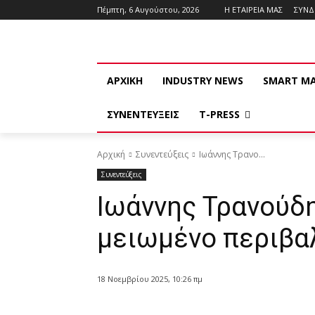
Πέμπτη, 6 Αυγούστου, 2026
Η ΕΤΑΙΡΕΙΑ ΜΑΣ
ΣΥΝ
ΑΡΧΙΚΗ
INDUSTRY NEWS
SMART M
ΣΥΝΕΝΤΕΥΞΕΙΣ
T-PRESS
Αρχική
Συνεντεύξεις
Ιωάννης Τρανο...
Συνεντεύξεις
Ιωάννης Τρανούδη
μειωμένο περιβα
18 Νοεμβρίου 2025, 10:26 πμ