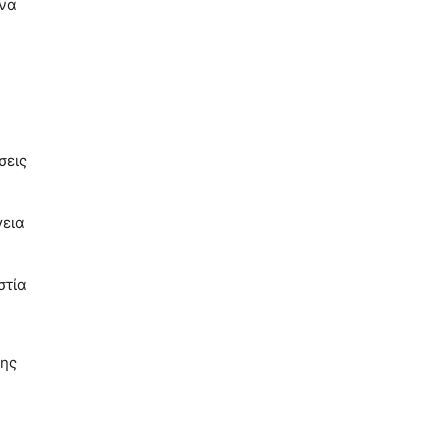
ένα
σεις
γεια
στία
της