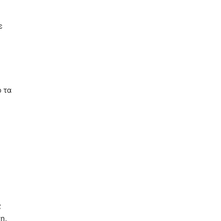
ε
ό τα
ς
η,