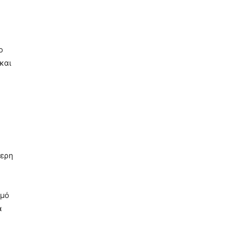
ο
και
τερη
σμό
α