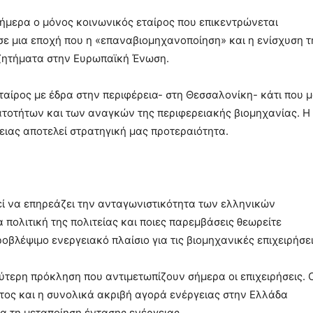
ήμερα ο μόνος κοινωνικός εταίρος που επικεντρώνεται
σε μια εποχή που η «επαναβιομηχανοποίηση» και η ενίσχυση τ
ζητήματα στην Ευρωπαϊκή Ένωση.
αίρος με έδρα στην περιφέρεια- στη Θεσσαλονίκη- κάτι που 
ατοτήτων και των αναγκών της περιφερειακής βιομηχανίας. Η
ειας αποτελεί στρατηγική μας προτεραιότητα.
ί να επηρεάζει την ανταγωνιστικότητα των ελληνικών
 πολιτική της πολιτείας και ποιες παρεμβάσεις θεωρείτε
βλέψιμο ενεργειακό πλαίσιο για τις βιομηχανικές επιχειρήσει
λύτερη πρόκληση που αντιμετωπίζουν σήμερα οι επιχειρήσεις. 
ατος και η συνολικά ακριβή αγορά ενέργειας στην Ελλάδα
ια τη μεταποίηση έντασης ενέργειας.