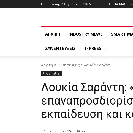
Παρασκευή, 7 Αυγούστου, 2026
Η ΕΤΑΙΡΕΙΑ ΜΑΣ
Σ
ΑΡΧΙΚΗ
INDUSTRY NEWS
SMART M
ΣΥΝΕΝΤΕΥΞΕΙΣ
T-PRESS
Αρχική
Συνεντεύξεις
Λουκία Σαράντ...
Συνεντεύξεις
Λουκία Σαράντη: 
επαναπροσδιορίσ
εκπαίδευση και 
27 Ιανουαρίου 2026, 3:39 μμ