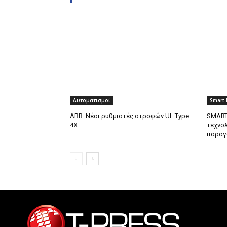
Αυτοματισμοί
Smart 
ABB: Νέοι ρυθμιστές στροφών UL Type
SMART
4X
τεχνολ
παραγ